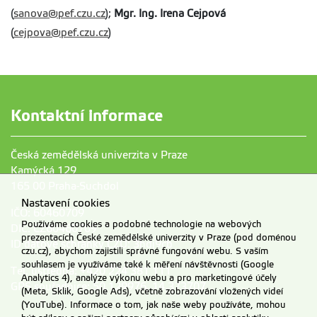
(
sanova@pef.czu.cz
);
Mgr. Ing. Irena Cejpová
(
cejpova@pef.czu.cz
)
Kontaktní informace
Česká zemědělská univerzita v Praze
Kamýcká 129
165 00 Praha-Suchdol
Nastavení cookies
IČO: 60460709
Používáme cookies a podobné technologie na webových
DIČ: CZ60460709
prezentacích České zemědělské univerzity v Praze (pod doménou
ID datové schránky ČZU: 3hdj9cb
czu.cz), abychom zajistili správné fungování webu. S vaším
souhlasem je využíváme také k měření návštěvnosti (Google
Tel. ústředna: +420 224 381 111
Analytics 4), analýze výkonu webu a pro marketingové účely
GPS souřadnice: 50,129976, 14,373707
(Meta, Sklik, Google Ads), včetně zobrazování vložených videí
(YouTube). Informace o tom, jak naše weby používáte, mohou