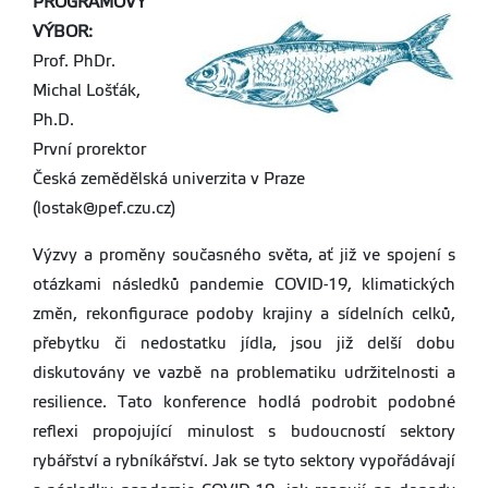
PROGRAMOVÝ
VÝBOR:
Prof. PhDr.
Michal Lošťák,
Ph.D.
První prorektor
Česká zemědělská univerzita v Praze
(lostak@pef.czu.cz)
Výzvy a proměny současného světa, ať již ve spojení s
otázkami následků pandemie COVID-19, klimatických
změn, rekonfigurace podoby krajiny a sídelních celků,
přebytku či nedostatku jídla, jsou již delší dobu
diskutovány ve vazbě na problematiku udržitelnosti a
resilience. Tato konference hodlá podrobit podobné
reflexi propojující minulost s budoucností sektory
rybářství a rybníkářství. Jak se tyto sektory vypořádávají