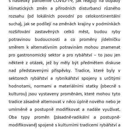
s následky pandemie COVID-19, jak reagují na dopady
klimatických změn a přírodních disturbancí různého
rozsahu (od lokálních povodní po celokontinentální
sucha), jak se podílejí na změnách krajiny v podmínkách
rozšiřování zastavěných celků měst, budou ryby
potravinou budoucnosti a co proměny jídelníčku
směrem k alternativním potravinám mohou znamenat
pro gastronomický sektor a pro rybářství – to jsou jen
některé z otázek, jež by měly být předmětem diskuse
nad představenými příspěvky. Tradice, které byly v
sektorech rybářství a rybníkářství spojeny s určitými
hodnotami, normami a materiálními statky (obecně s
kulturou) jsou vystaveny proměnám, které mohou tyto
tradice zásadně alternovat v něco úplně nového nebo je
umírněně a postupně modifikovat a nadále využívat.
Oba typy proměn (zásadně-radikální a postupně-
modifikované) spojené s kulturními tradicemi rybářství a