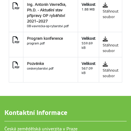
Ing. Antonín Vavrečka,
Velikost
Ph.D. - Aktuální stav
1.88 MB
Stáhnout
přípravy OP rybářství
soubor
2021–2027
08-vavrecka-op-rybarstvi.pdf
Program konference
Velikost
program.pdf
559.69
Stáhnout
kB
soubor
Pozvánka
Velikost
ceskerybarstvi.pdf
567.09
Stáhnout
kB
soubor
Kontaktní informace
Česká zemědělská univerzita v Praze