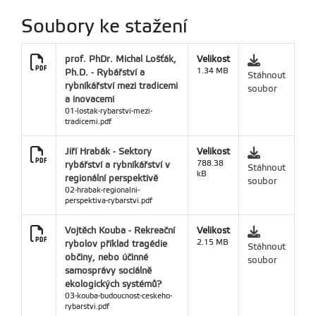
Soubory ke stažení
prof. PhDr. Michal Lošťák,
Velikost
Ph.D. - Rybářství a
1.34 MB
Stáhnout
rybníkářství mezi tradicemi
soubor
a inovacemi
01-lostak-rybarstvi-mezi-
tradicemi.pdf
Jiří Hrabák - Sektory
Velikost
rybářství a rybníkářství v
788.38
Stáhnout
kB
regionální perspektivě
soubor
02-hrabak-regionalni-
perspektiva-rybarstvi.pdf
Vojtěch Kouba - Rekreační
Velikost
rybolov příklad tragédie
2.15 MB
Stáhnout
občiny, nebo účinné
soubor
samosprávy sociálně
ekologických systémů?
03-kouba-budoucnost-ceskeho-
rybarstvi.pdf