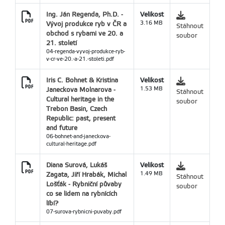
Ing. Ján Regenda, Ph.D. -
Velikost
Vývoj produkce ryb v ČR a
3.16 MB
Stáhnout
obchod s rybami ve 20. a
soubor
21. století
04-regenda-vyvoj-produkce-ryb-
v-cr-ve-20.-a-21.-stoleti.pdf
Iris C. Bohnet & Kristina
Velikost
Janeckova Molnarova -
1.53 MB
Stáhnout
Cultural heritage in the
soubor
Trebon Basin, Czech
Republic: past, present
and future
06-bohnet-and-janeckova-
cultural-heritage.pdf
Diana Surová, Lukáš
Velikost
Zagata, Jiří Hrabák, Michal
1.49 MB
Stáhnout
Lošťák - Rybniční půvaby
soubor
co se lidem na rybnících
líbí?
07-surova-rybnicni-puvaby.pdf