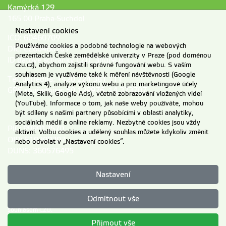
Kamýcká 129
165 00 Praha-Suchdol
Nastavení cookies
IČO: 60460709
Používáme cookies a podobné technologie na webových
DIČ: CZ60460709
prezentacích České zemědělské univerzity v Praze (pod doménou
ID datové schránky ČZU: 3hdj9cb
czu.cz), abychom zajistili správné fungování webu. S vaším
souhlasem je využíváme také k měření návštěvnosti (Google
Tel. ústředna: +420 224 381 111
Analytics 4), analýze výkonu webu a pro marketingové účely
GPS souřadnice: 50,129976, 14,373707
(Meta, Sklik, Google Ads), včetně zobrazování vložených videí
(YouTube). Informace o tom, jak naše weby používáte, mohou
být sdíleny s našimi partnery působícími v oblasti analytiky,
sociálních médií a online reklamy. Nezbytné cookies jsou vždy
PIC: 999912570
aktivní. Volbu cookies a udělený souhlas můžete kdykoliv změnit
OID: E10209207
nebo odvolat v „Nastavení cookies“.
DUNS: 360576495
Nastavení
Odmítnout vše
Materiály umístěné na tomto webu mohou být publikovány pouze se
souhlasem ČZU.
Informace o zpracování a ochraně osobních údajů na ČZU v Praze
.
Přijmout vše