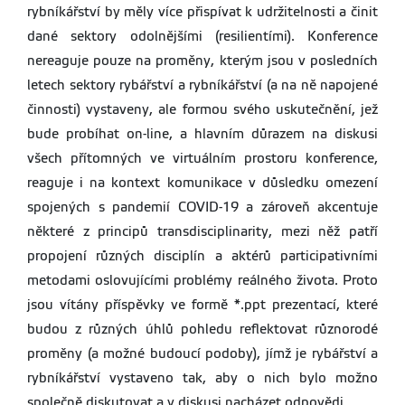
rybníkářství by měly více přispívat k udržitelnosti a činit
dané sektory odolnějšími (resilientími). Konference
nereaguje pouze na proměny, kterým jsou v posledních
letech sektory rybářství a rybníkářství (a na ně napojené
činnosti) vystaveny, ale formou svého uskutečnění, jež
bude probíhat on-line, a hlavním důrazem na diskusi
všech přítomných ve virtuálním prostoru konference,
reaguje i na kontext komunikace v důsledku omezení
spojených s pandemií COVID-19 a zároveň akcentuje
některé z principů transdisciplinarity, mezi něž patří
propojení různých disciplín a aktérů participativními
metodami oslovujícími problémy reálného života. Proto
jsou vítány příspěvky ve formě *.ppt prezentací, které
budou z různých úhlů pohledu reflektovat různorodé
proměny (a možné budoucí podoby), jímž je rybářství a
rybníkářství vystaveno tak, aby o nich bylo možno
společně diskutovat a v diskusi nacházet odpovědi.