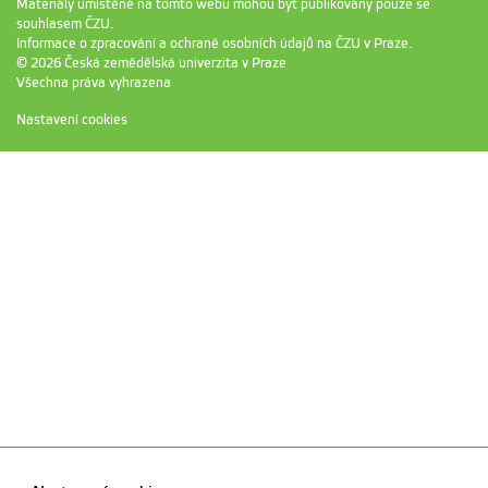
Materiály umístěné na tomto webu mohou být publikovány pouze se
souhlasem ČZU.
Informace o zpracování a ochraně osobních údajů na ČZU v Praze
.
© 2026 Česká zemědělská univerzita v Praze
Všechna práva vyhrazena
Nastavení cookies