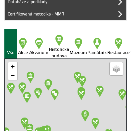
Databáze a podklady
Certifikovaná metodika - MMR
Historická
Vše
Akce
Akvárium
Muzeum
Památník
Restaurace
budova
+
−