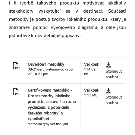
i k tvorbě takového produktu motivovat jakékoliv
stakeholdry vyskytující se v destinaci. Součástí
metodiky je postup tvorby lokálního produktu, který je
znázorněn pomocí vývojového diagramu, a dále jsou
jednotlivé kroky detailně popsány.
Osvědčení metodiky
Velikost
08-21-certifikat-mmr-ocr-ryby-
174.69
Stáhnout
27.10.21.pdf
kB
soubor
Certifikovaná metodika -
Velikost
Proces tvorby lokálního
1.13 MB
Stáhnout
produktu cestovního ruchu
soubor
vycházející z potenciálu
českého rybářství a
rybníkářství
metodika-ryby-ver-final.pdf