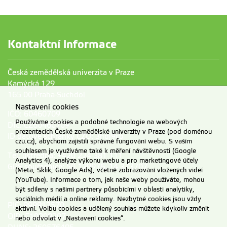
Kontaktní informace
Česká zemědělská univerzita v Praze
Kamýcká 129
165 00 Praha-Suchdol
Nastavení cookies
IČO: 60460709
Používáme cookies a podobné technologie na webových
DIČ: CZ60460709
prezentacích České zemědělské univerzity v Praze (pod doménou
ID datové schránky ČZU: 3hdj9cb
czu.cz), abychom zajistili správné fungování webu. S vaším
souhlasem je využíváme také k měření návštěvnosti (Google
Tel. ústředna: +420 224 381 111
Analytics 4), analýze výkonu webu a pro marketingové účely
GPS souřadnice: 50,129976, 14,373707
(Meta, Sklik, Google Ads), včetně zobrazování vložených videí
(YouTube). Informace o tom, jak naše weby používáte, mohou
být sdíleny s našimi partnery působícími v oblasti analytiky,
sociálních médií a online reklamy. Nezbytné cookies jsou vždy
PIC: 999912570
aktivní. Volbu cookies a udělený souhlas můžete kdykoliv změnit
OID: E10209207
nebo odvolat v „Nastavení cookies“.